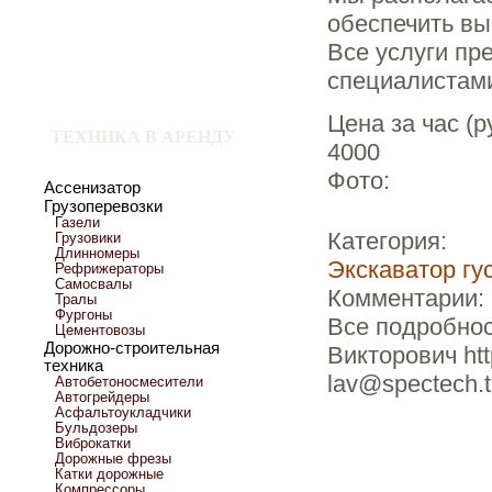
обеспечить вы
Все услуги п
специалистами
Цена за час (р
ТЕХНИКА В АРЕНДУ
4000
Фото:
Ассенизатор
Грузоперевозки
Газели
Категория:
Грузовики
Длинномеры
Экскаватор гу
Рефрижераторы
Самосвалы
Комментарии:
Тралы
Фургоны
Все подробнос
Цементовозы
Дорожно-строительная
Викторович htt
техника
lav@spectech.
Автобетоносмесители
Автогрейдеры
Асфальтоукладчики
Бульдозеры
Виброкатки
Дорожные фрезы
Катки дорожные
Компрессоры